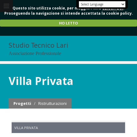
Questo sito utilizza cookie, per maggiori info
CLICCA QUI
.
Proseguendo la navigazione si intende accettata la cookie policy.
HO LETTO
Studio Tecnico Lari
Associazione Professionale
Villa Privata
Progetti
/
Ristrutturazioni
VILLA PRIVATA