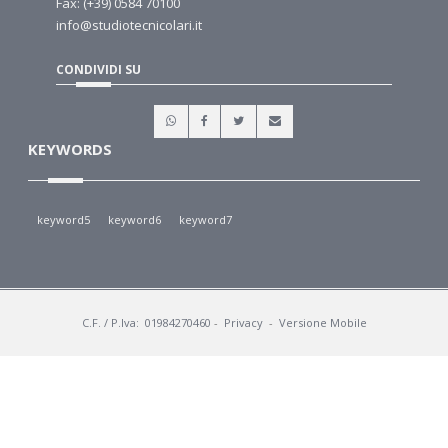
Fax: (+39) 0584 70100
info@studiotecnicolari.it
CONDIVIDI SU
KEYWORDS
keyword5
keyword6
keyword7
C.F. / P.Iva: 01984270460
-
Privacy
-
Versione Mobile