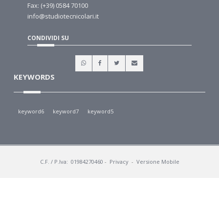
Fax: (+39) 0584 70100
info@studiotecnicolari.it
CONDIVIDI SU
KEYWORDS
keyword6
keyword7
keyword5
C.F. / P.Iva: 01984270460
-
Privacy
-
Versione Mobile