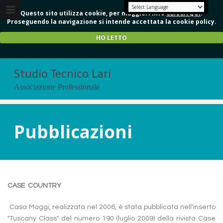
Questo sito utilizza cookie, per maggiori info
CLICCA QUI
.
Proseguendo la navigazione si intende accettata la cookie policy.
HO LETTO
Studio Tecnico Lari
Associazione Professionale
Pubblicazioni
CASE COUNTRY
Casa Maggi, realizzata nel 2006, è stata pubblicata nell'inserto
"Tuscany Class" del numero 190 (luglio 2009) della rivista Case