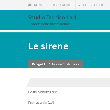
INFO@STUDIOTECNICOLARI.IT
(+39) 0584 70100
Studio Tecnico Lari
Associazione Professionale
Le sirene
Progetti
/
Nuove Costruzioni
Edificio bifamiliare
Pietrasanta (LU)