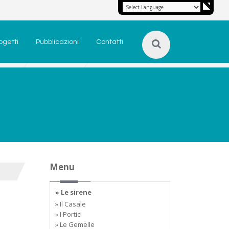
ogetti
Pubblicazioni
Contatti
Menu
» Le sirene
» Il Casale
» I Portici
» Le Gemelle