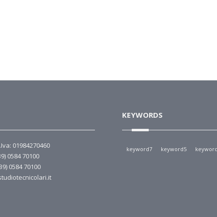
KEYWORDS
P.Iva: 01984270460
keyword7
keyword5
keywor
39) 0584 70100
+39) 0584 70100
tudiotecnicolari.it