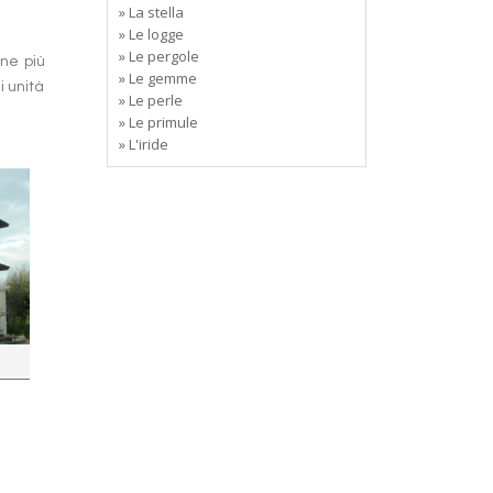
» La stella
» Le logge
» Le pergole
one più
» Le gemme
i unità
» Le perle
» Le primule
» L'iride