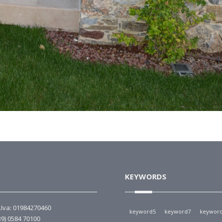
KEYWORDS
P.Iva: 01984270460
keyword5
keyword7
keywor
39) 0584 70100