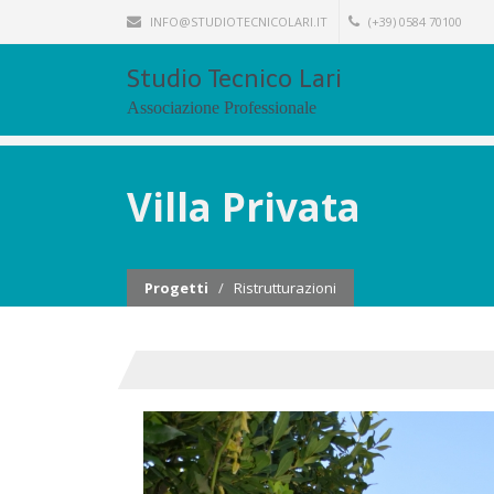
INFO@STUDIOTECNICOLARI.IT
(+39) 0584 70100
Studio Tecnico Lari
Associazione Professionale
Villa Privata
Progetti
/
Ristrutturazioni