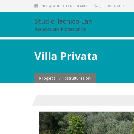
INFO@STUDIOTECNICOLARI.IT
(+39) 0584 70100
Studio Tecnico Lari
Associazione Professionale
Villa Privata
Progetti
/
Ristrutturazioni