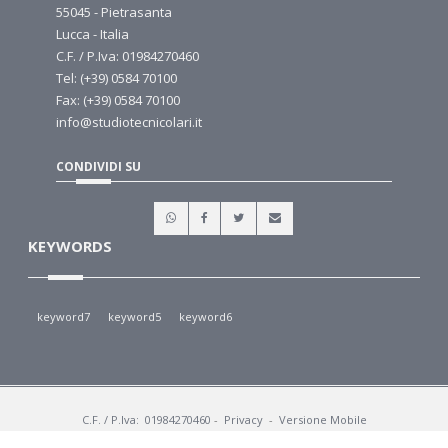
55045 - Pietrasanta
Lucca - Italia
C.F. / P.Iva: 01984270460
Tel: (+39) 0584 70100
Fax: (+39) 0584 70100
info@studiotecnicolari.it
CONDIVIDI SU
KEYWORDS
keyword7
keyword5
keyword6
C.F. / P.Iva: 01984270460
-
Privacy
-
Versione Mobile