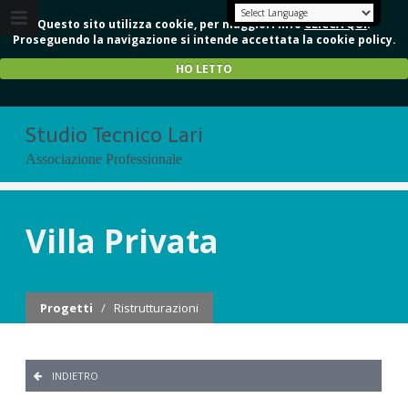
Questo sito utilizza cookie, per maggiori info
CLICCA QUI
.
Proseguendo la navigazione si intende accettata la cookie policy.
HO LETTO
Studio Tecnico Lari
Associazione Professionale
Villa Privata
Progetti
/
Ristrutturazioni
INDIETRO