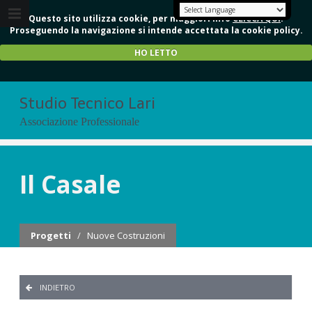
Questo sito utilizza cookie, per maggiori info
CLICCA QUI
.
Proseguendo la navigazione si intende accettata la cookie policy.
HO LETTO
Studio Tecnico Lari
Associazione Professionale
Il Casale
Progetti
/
Nuove Costruzioni
INDIETRO