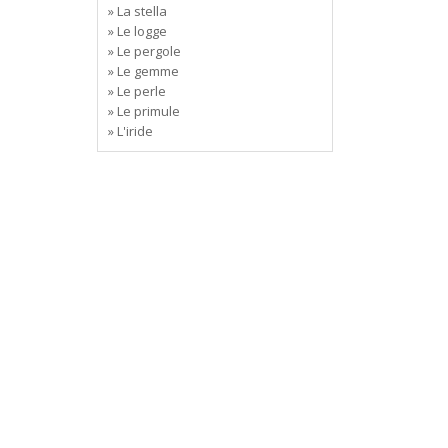
» La stella
» Le logge
» Le pergole
» Le gemme
» Le perle
» Le primule
» L'iride