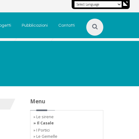
ogetti
Pubblicazioni
Contatti
Menu
» Le sirene
» Il Casale
» I Portici
» Le Gemelle