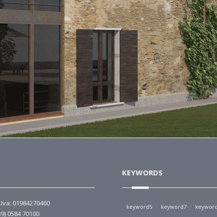
KEYWORDS
P.Iva: 01984270460
keyword5
keyword7
keywor
39) 0584 70100