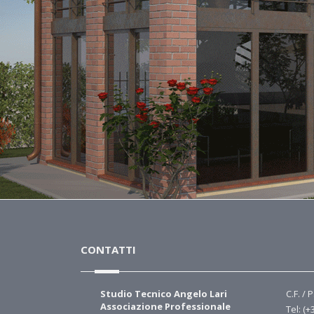
CONTATTI
Studio Tecnico Angelo Lari
C.F. / 
Associazione Professionale
Tel: (+